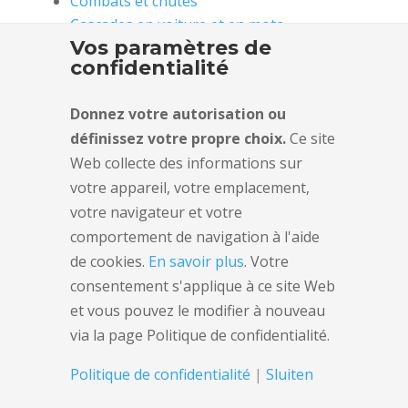
Combats et chutes
Cascades en voiture et en moto
Vos paramètres de
Cascades Rigging & techniques
confidentialité
Cascadeurs & cascadeuse
Centre de formation & location
Donnez votre autorisation ou
À propos de
définissez votre propre choix.
Ce site
Partenaires
Web collecte des informations sur
Contact
votre appareil, votre emplacement,
Politique de confidentialité
votre navigateur et votre
comportement de navigation à l'aide
de cookies.
En savoir plus
. Votre
Notre équipe Stunt
consentement s'applique à ce site Web
et vous pouvez le modifier à nouveau
Edward van Tongeren
via la page Politique de confidentialité.
Vernon Zwaneveld
Laura Parijs
Politique de confidentialité
|
Sluiten
Marja Bennenbroek