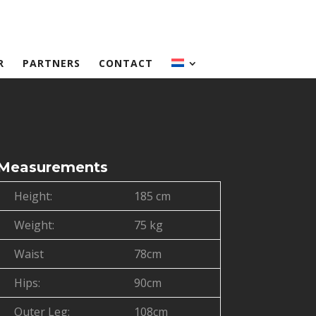
R
PARTNERS
CONTACT
Measurements
Height:
185 cm
Weight:
75 kg
Waist
78cm
Hips:
90cm
Outer Leg:
108cm