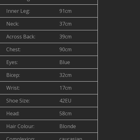
Inner Leg:
91cm
Neck:
37cm
Across Back:
39cm
Chest:
90cm
Eyes:
Blue
Bicep:
32cm
Wrist:
17cm
Shoe Size:
42EU
Head:
58cm
Hair Colour:
Blonde
Complexion:
caucasian